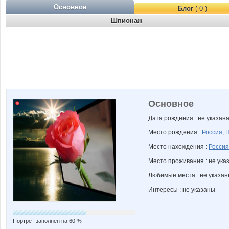
Основное
Блог
( 0 )
Шпионаж
Основное
Дата рождения : не указан
Место рождения :
Россия
,
Н
Место нахождения :
Россия
Место проживания : не ука
Любимые места : не указа
Интересы : не указаны
Портрет заполнен на 60 %