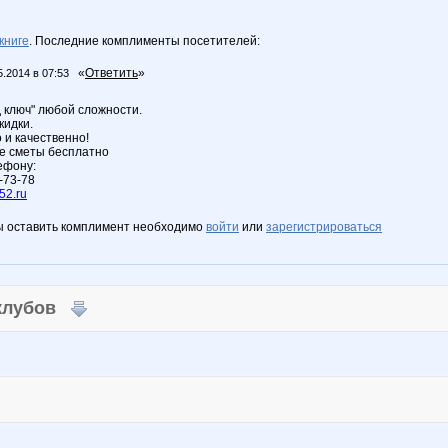
книге
. Последние комплименты посетителей:
«
Ответить
»
5.2014 в 07:53
д ключ" любой сложности.
кидки.
 и качественно!
е сметы бесплатно
ефону:
-73-78
52.ru
ы оставить комплимент необходимо
войти
или
зарегистрироваться
 клубов