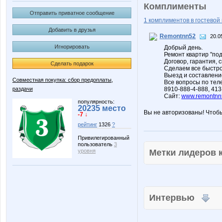
Комплименты
Отправить приватное сообщение
1 комплиментов в гостевой 
Добавить в друзья
Remontnn52
20.0
Игнорировать
Добрый день.
Ремонт квартир "по
Договор, гарантия, с
Сделать подарок
Сделаем все быстро
Выезд и составлени
Совместная покупка: сбор предоплаты,
Все вопросы по тел
раздачи
8910-888-4-888, 413
Сайт:
www.remontnn
популярность:
20235 место
Вы не авторизованы! Чтоб
-7 ↓
рейтинг
1326
?
Привилегированный
пользователь
3
Метки лидеров
уровня
Интервью