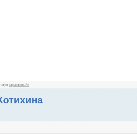
статус
«трастовый»
Котихина