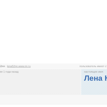
52nn
:
lena52nn.www.nn.ru
пользователь имеет 
е 1 года назад
настоящее имя:
Лена 